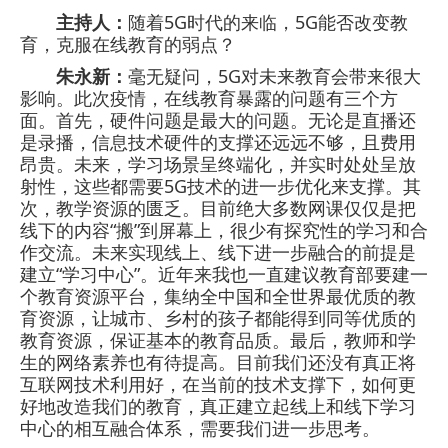
主持人：
随着5G时代的来临，5G能否改变教
育，克服在线教育的弱点？
朱永新：
毫无疑问，5G对未来教育会带来很大
影响。此次疫情，在线教育暴露的问题有三个方
面。首先，硬件问题是最大的问题。无论是直播还
是录播，信息技术硬件的支撑还远远不够，且费用
昂贵。未来，学习场景呈终端化，并实时处处呈放
射性，这些都需要5G技术的进一步优化来支撑。其
次，教学资源的匮乏。目前绝大多数网课仅仅是把
线下的内容“搬”到屏幕上，很少有探究性的学习和合
作交流。未来实现线上、线下进一步融合的前提是
建立“学习中心”。近年来我也一直建议教育部要建一
个教育资源平台，集纳全中国和全世界最优质的教
育资源，让城市、乡村的孩子都能得到同等优质的
教育资源，保证基本的教育品质。最后，教师和学
生的网络素养也有待提高。目前我们还没有真正将
互联网技术利用好，在当前的技术支撑下，如何更
好地改造我们的教育，真正建立起线上和线下学习
中心的相互融合体系，需要我们进一步思考。