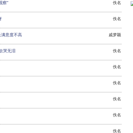
观察”
佚名
讶
佚名
长满意度不高
戚梦颖
欲哭无泪
佚名
佚名
佚名
佚名
佚名
佚名