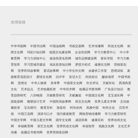
友情链接
中华书画网
中国书法网
中国油画网
书画交易网
艺术传播网
民俗文化网
刺
绣文化网
VI设计知识网
校园文化建设网
企业培训网
学习力教育中心
中小学
教育网
学习力训练中心
旅游风景名胜网
城市品牌建设网
家长学院
学习力教
育智库
学习型城市建设
域名投资知识网
梦想方程式
健康生活网
营销策划
网
世界民间故事网
童话故事网
中小学生作文网
余建祥工作室
思维训练
家
庭教育顶层设计
爱情文化网
玩中学
笑话大王
科技前沿
趣味地理
中国书画
网
思维谷
中华人物谱
高考季
中国茶文化网
作文评论
天赋车站
西湖风景
文化
艺术起点
艺术收藏投资
中华武术网
收藏证书查询网
广告设计知识
教
育趋势研究
八卦晚报
天赋教育研究
天赋邂逅
中国酒文化网
宝宝成长网
中
国瓷器网
雕塑设计艺术
中国民间故事网
珠宝文化网
世界儿童文学网
文玩收
藏投资
宝岛期刊
教育百科
致富经
时尚休闲
风雅中国
时尚文化
贝壳书
画
中国兰花网
演讲与口才
现代家庭教育
网络营销传播网
学习力教育研究
中国文学网
中国儿童文学网
国学文化网
成语辞典
健康百科
世界休闲文化
网
幸福教育网
茶艺文化网
世界民俗文化网
幸福智库
戏曲文化网
文化艺术
传播
收藏证书查询网
世界营销策划网