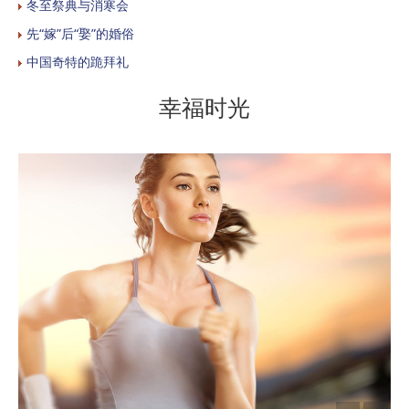
冬至祭典与消寒会
先“嫁”后“娶”的婚俗
中国奇特的跪拜礼
幸福时光