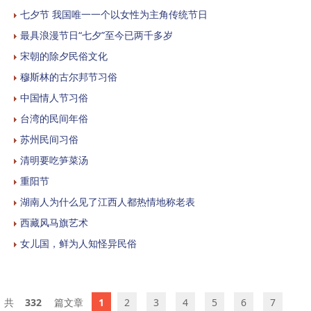
七夕节 我国唯一一个以女性为主角传统节日
最具浪漫节日“七夕”至今已两千多岁
宋朝的除夕民俗文化
穆斯林的古尔邦节习俗
中国情人节习俗
台湾的民间年俗
苏州民间习俗
清明要吃笋菜汤
重阳节
湖南人为什么见了江西人都热情地称老表
西藏风马旗艺术
女儿国，鲜为人知怪异民俗
332
1
2
3
4
5
6
7