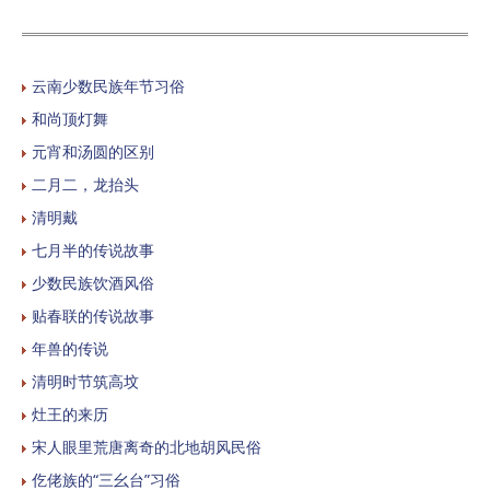
云南少数民族年节习俗
和尚顶灯舞
元宵和汤圆的区别
二月二，龙抬头
清明戴
七月半的传说故事
少数民族饮酒风俗
贴春联的传说故事
年兽的传说
清明时节筑高坟
灶王的来历
宋人眼里荒唐离奇的北地胡风民俗
仡佬族的“三幺台”习俗