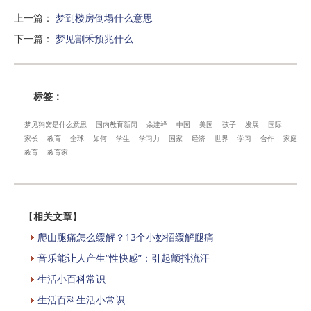
上一篇
：
梦到楼房倒塌什么意思
下一篇
：
梦见割禾预兆什么
标签：
梦见狗窝是什么意思
国内教育新闻
余建祥
中国
美国
孩子
发展
国际
家长
教育
全球
如何
学生
学习力
国家
经济
世界
学习
合作
家庭
教育
教育家
【
相关文章
】
爬山腿痛怎么缓解？13个小妙招缓解腿痛
音乐能让人产生“性快感”：引起颤抖流汗
生活小百科常识
生活百科生活小常识