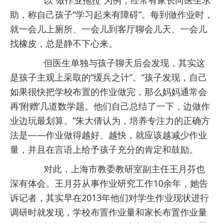
助，称自己孩子“学习起来有障碍”。每到做作业时，
就一会儿上厕所、一会儿到客厅聊会儿天、一会儿
找橡皮，总是静不下心来。
但医生单独与孩子聊天后会发现，其实这
是孩子主观上采取的“缓兵之计”。“孩子发现，自己
如果很快把学校布置的作业做完，那么妈妈通常会
再‘附赠’几道数学题。他们自己总结了一下，边做作
业边玩最划算。”朱大倩认为，培养专注力的正确方
法是——作业做得越好、越快，就应该越减少作业
量，并且在言语上给予孩子充分的肯定和鼓励。
对此，上海市教委教研室副主任王月芬也
深有体会。王月芬从事作业研究工作10余年，她告
诉记者，其实早在2013年他们对学生作业现状进行
调研时就发现，学校布置作业量和家长布置作业量