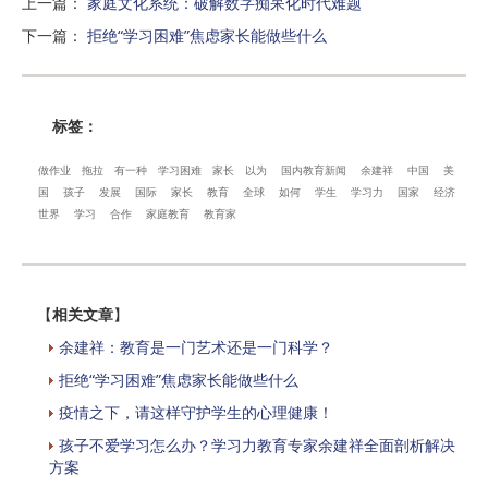
上一篇
：
家庭文化系统：破解数字痴呆化时代难题
下一篇
：
拒绝“学习困难”焦虑家长能做些什么
标签：
做作业
拖拉
有一种
学习困难
家长
以为
国内教育新闻
余建祥
中国
美
国
孩子
发展
国际
家长
教育
全球
如何
学生
学习力
国家
经济
世界
学习
合作
家庭教育
教育家
【
相关文章
】
余建祥：教育是一门艺术还是一门科学？
拒绝“学习困难”焦虑家长能做些什么
疫情之下，请这样守护学生的心理健康！
孩子不爱学习怎么办？学习力教育专家余建祥全面剖析解决
方案