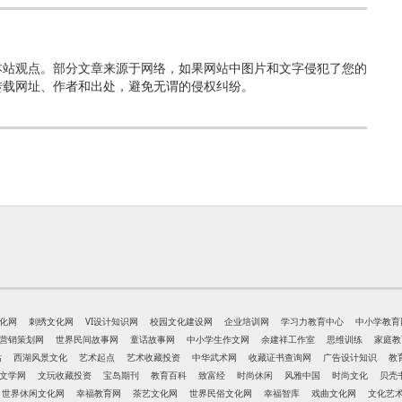
本站观点。部分文章来源于网络，如果网站中图片和文字侵犯了您的
转载网址、作者和出处，避免无谓的侵权纠纷。
化网
刺绣文化网
VI设计知识网
校园文化建设网
企业培训网
学习力教育中心
中小学教育
营销策划网
世界民间故事网
童话故事网
中小学生作文网
余建祥工作室
思维训练
家庭教
站
西湖风景文化
艺术起点
艺术收藏投资
中华武术网
收藏证书查询网
广告设计知识
教
文学网
文玩收藏投资
宝岛期刊
教育百科
致富经
时尚休闲
风雅中国
时尚文化
贝壳
世界休闲文化网
幸福教育网
茶艺文化网
世界民俗文化网
幸福智库
戏曲文化网
文化艺