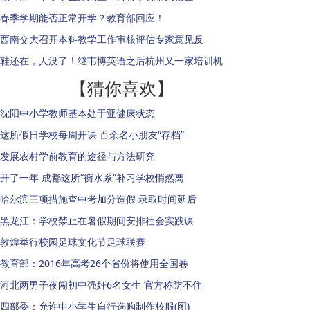
春季学期能否正常开学？教育部回应！
西南交大召开本科教学工作审核评估专家意见反
鞋还在，人没了！继韦博英语之后杭州又一家培训机
【猜你喜欢】
沈阳中小学教师基本处于亚健康状态
这所假日学校每周开课 百余名小朋友“存档”
发展农村学前教育的途径与方法研究
开了一年 成都这所“衡水系”补习学校悄然离
哈尔滨三项措施查中考加分造假 录取时间延后
黑龙江：学校禁止在暑假期间安排社会实践课
敦煌举行校园足球文化节足球联赛
教育部：2016年高考26个省份将使用全国卷
河北两男子夜闯初中强奸6名女生 官方称防不住
四部委：允许中小学生自行选购制作校服(图)