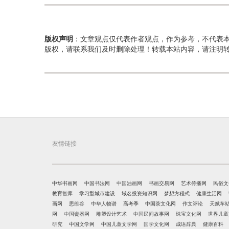
版权声明
：文章观点仅代表作者观点，作为参考，不代表
版权，请联系我们及时删除处理！转载本站内容，请注明
友情链接
中华书画网
中国书法网
中国油画网
书画交易网
艺术传播网
民俗文
教育智库
学习型城市建设
域名投资知识网
梦想方程式
健康生活网
画网
思维谷
中华人物谱
高考季
中国茶文化网
作文评论
天赋车
网
中国瓷器网
雕塑设计艺术
中国民间故事网
珠宝文化网
世界儿童
研究
中国文学网
中国儿童文学网
国学文化网
成语辞典
健康百科