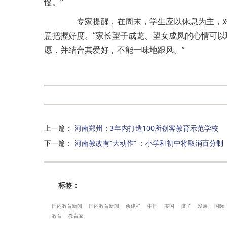
慢。”
专家提醒，在周末，学生应以休息为主，对
意把握好度。“家长望子成龙、望女成凤的心情可
愿，并结合其爱好，不能一味地跟风。”
上一篇
：
河南郑州：3年内打造100所创客教育示范学校
下一篇
：
河南教改有“大动作” ：小学和初中将取消百分制
标签：
国内教育新闻
国内教育新闻
余建祥
中国
美国
孩子
发展
国际
教育
教育家