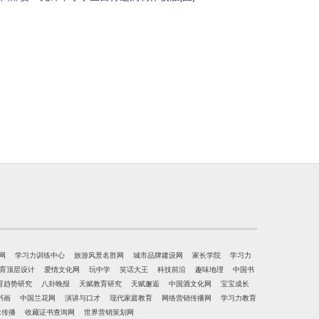
网
学习力训练中心
旅游风景名胜网
城市品牌建设网
家长学院
学习力
育顶层设计
爱情文化网
玩中学
笑话大王
科技前沿
趣味地理
中国书
育趋势研究
八卦晚报
天赋教育研究
天赋邂逅
中国酒文化网
宝宝成长
书画
中国兰花网
演讲与口才
现代家庭教育
网络营销传播网
学习力教育
术传播
收藏证书查询网
世界营销策划网