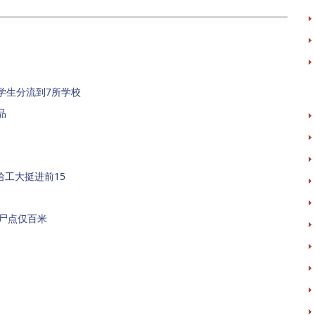
学生分流到7所学校
品
）
哈工大挺进前15
尸点仅百米