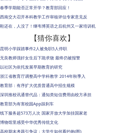
春季学期能否正常开学？教育部回应！
西南交大召开本科教学工作审核评估专家意见反
鞋还在，人没了！继韦博英语之后杭州又一家培训机
【猜你喜欢】
昆明小学踩踏事件2人被免职5人停职
无良教师强奸女生后下跪求饶 最终仍被报警
以社区为依托发展早期教育的研究
浙江省教育厅调整高中学科教学 2014年秋季入
教育部：有序扩大优质普通高中招生规模
深圳推校讯通替代品：通知类短信费用由校方承担
教育部为有害校园App踩刹车
线下服务超573万人次 国家开放大学加挂国家老
博物馆里感受中华优秀传统文化
高校期末考题引争议：大学生如何看约炮(图)