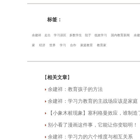
标签：
余建祥
走出
学习误区
多数学生
陷于
低效学习
国内教育新闻
余建
家
经济
世界
学习
合作
家庭教育
教育家
【
相关文章
】
余建祥：教育孩子的方法
余建祥：学习力教育的主战场应该是家庭
【小象木桩现象】塞利格曼效应，谁制造
别小看了漫画这件事，它能让你变聪明！
余建祥：学习力的六个维度与相互关系