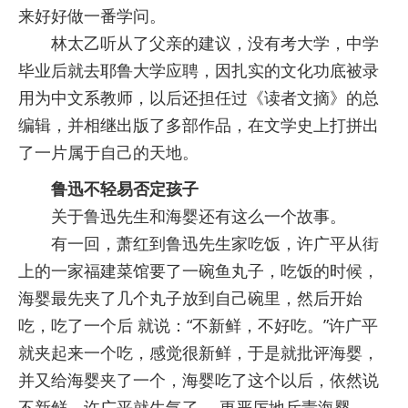
来好好做一番学问。
林太乙听从了父亲的建议，没有考大学，中学
毕业后就去耶鲁大学应聘，因扎实的文化功底被录
用为中文系教师，以后还担任过《读者文摘》的总
编辑，并相继出版了多部作品，在文学史上打拼出
了一片属于自己的天地。
鲁迅不轻易否定孩子
关于鲁迅先生和海婴还有这么一个故事。
有一回，萧红到鲁迅先生家吃饭，许广平从街
上的一家福建菜馆要了一碗鱼丸子，吃饭的时候，
海婴最先夹了几个丸子放到自己碗里，然后开始
吃，吃了一个后 就说：“不新鲜，不好吃。”许广平
就夹起来一个吃，感觉很新鲜，于是就批评海婴，
并又给海婴夹了一个，海婴吃了这个以后，依然说
不新鲜，许广平就生气了， 更严厉地斥责海婴。