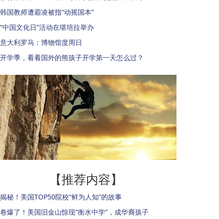
韩国教师遭霸凌被指“动摇国本”
“中国文化日”活动在堪培拉举办
意大利罗马：博物馆度周日
开学季，看看国外的熊孩子开学第一天怎么过？
【推荐内容】
揭秘！美国TOP50院校“鲜为人知”的故事
卷爆了！美国旧金山惊现“衡水中学”，成华裔孩子