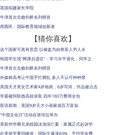
英国拟建家长学院
牛津首次击败剑桥名列榜首
席酉民：国际教育领域创新者
【猜你喜欢】
这个国家可真有意思 以偷盗为由将富人穷人永
韩国学生现“网课后遗症”：学习水平退化，同学之
牛津首次击败剑桥名列榜首
外媒称高考让中国手忙脚乱 多人不认可种种禁
美国天才美女艺术家4岁画画，6岁写诗，作品被点击
学霸被阿联酋高校录取 四年180万费用全包
双语新闻：英国9岁天才小画家成百万富翁
“中国文化日”活动在堪培拉举办
美新州华裔兄弟校园泳池溺亡案：家属正式起诉学
赴美留学重回峰值：国际生暴涨63%、平均学杂费