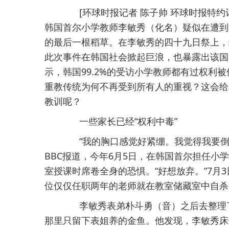
[环球时报记者 陈子帅 环球时报特约记
韩国首尔小学教师李敏秀（化名）疑似在遭到
的最后一根稻草。在李敏秀的四十九日祭上，
此次事件在韩国社会掀起巨浪，也暴露出该国
示，韩国99.2%的受访小学教师都有过权利
重教传统为何不再受到所有人的重视？这会给
教训呢？
一些家长已经“权利中毒”
“我的胸口感觉好紧绷。我觉得我要倒
BBC报道，今年6月5日，在韩国首尔担任
室授课时席卷全身的恐惧。“好想放弃。”7月
位仅仅任职两年的老师就在教室储藏室中自杀
李敏秀表弟朴斗勇（音）之后去整理了
那里只留下表姐养的金鱼。他发现，李敏秀床