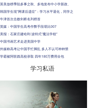
英美放榜季陷多事之秋、多地发布中小学新政、
韩国学生现“网课后遗症”：学习水平退化，同学之
牛津首次击败剑桥名列榜首
英媒：中国学生高考作弊手段堪比007
美报：石家庄建哈利·波特式“魔法学校”
中国书画艺术走进美国中学
外媒称高考让中国手忙脚乱 多人不认可种种禁
学霸被阿联酋高校录取 四年180万费用全包
学习私语