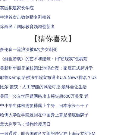
英国拟建家长学院
牛津首次击败剑桥名列榜首
席酉民：国际教育领域创新者
【猜你喜欢】
多伦多一流浪汉被8名少女刺死
《鱿鱼游戏》的艺术和建筑：用“超现实”包裹荒
美新州华裔兄弟校园泳池溺亡案：家属正式起诉学
耶鲁&amp;哈佛法学院宣布退出U.S.News排名？US
比尔·盖茨：人工智能的风险可控 最终会让生活
美国一公立学区遭网络攻击损失超600万美元 近
中小学生体检需要裸露上半身，日本家长不干了
哈佛大学医学院这回在中国身上算是彻底砸牌子
意大利罗马：博物馆度周日
一致通过：联合国教科文组织决定在上海设立STEM