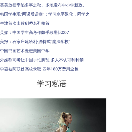
英美放榜季陷多事之秋、多地发布中小学新政、
韩国学生现“网课后遗症”：学习水平退化，同学之
牛津首次击败剑桥名列榜首
英媒：中国学生高考作弊手段堪比007
美报：石家庄建哈利·波特式“魔法学校”
中国书画艺术走进美国中学
外媒称高考让中国手忙脚乱 多人不认可种种禁
学霸被阿联酋高校录取 四年180万费用全包
学习私语