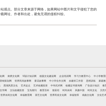
本站观点。部分文章来源于网络，如果网站中图片和文字侵犯了您的
转载网址、作者和出处，避免无谓的侵权纠纷。
化网
刺绣文化网
VI设计知识网
校园文化建设网
企业培训网
学习力教育中心
中小学教育
营销策划网
世界民间故事网
童话故事网
中小学生作文网
余建祥工作室
思维训练
家庭教
站
西湖风景文化
艺术起点
艺术收藏投资
中华武术网
收藏证书查询网
广告设计知识
教
文学网
文玩收藏投资
宝岛期刊
教育百科
致富经
时尚休闲
风雅中国
时尚文化
贝壳
世界休闲文化网
幸福教育网
茶艺文化网
世界民俗文化网
幸福智库
戏曲文化网
文化艺