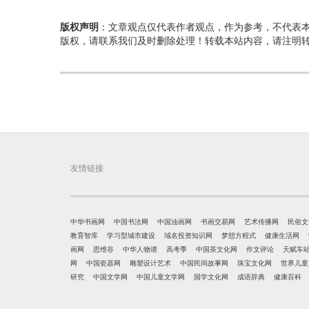
版权声明
：文章观点仅代表作者观点，作为参考，不代表
版权，请联系我们及时删除处理！转载本站内容，请注明
友情链接
中华书画网
中国书法网
中国油画网
书画交易网
艺术传播网
民俗文
教育智库
学习型城市建设
域名投资知识网
梦想方程式
健康生活网
画网
思维谷
中华人物谱
高考季
中国茶文化网
作文评论
天赋车
网
中国瓷器网
雕塑设计艺术
中国民间故事网
珠宝文化网
世界儿童
研究
中国文学网
中国儿童文学网
国学文化网
成语辞典
健康百科