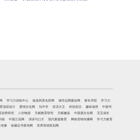
网
学习力训练中心
旅游风景名胜网
城市品牌建设网
家长学院
学习力
育顶层设计
爱情文化网
玩中学
笑话大王
科技前沿
趣味地理
中国书
育趋势研究
八卦晚报
天赋教育研究
天赋邂逅
中国酒文化网
宝宝成长
书画
中国兰花网
演讲与口才
现代家庭教育
网络营销传播网
学习力教育
术传播
收藏证书查询网
世界营销策划网