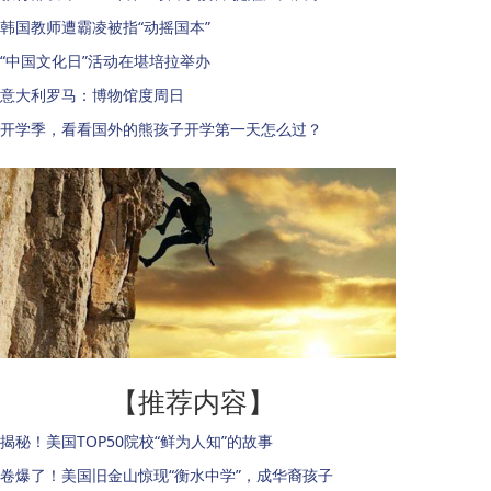
韩国教师遭霸凌被指“动摇国本”
“中国文化日”活动在堪培拉举办
意大利罗马：博物馆度周日
开学季，看看国外的熊孩子开学第一天怎么过？
【推荐内容】
揭秘！美国TOP50院校“鲜为人知”的故事
卷爆了！美国旧金山惊现“衡水中学”，成华裔孩子