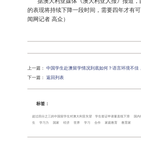
据澳大利亚媒体《澳大利亚人报》报道，
的表现将持续下降一段时间，需要四年才有可
闻网记者 高众）
上一篇
：
中国学生赴澳留学情况到底如何？语言环境不佳
下一篇
：
返回列表
标签：
超过四分之三的中国留学生对澳大利亚失望
学生签证申请量直线下滑
国内
生
学习力
国家
经济
世界
学习
合作
家庭教育
教育家