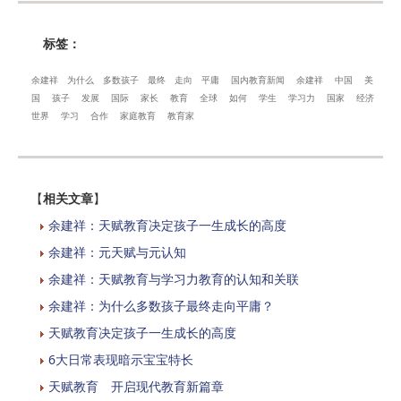
标签：
余建祥
为什么
多数孩子
最终
走向
平庸
国内教育新闻
余建祥
中国
美
国
孩子
发展
国际
家长
教育
全球
如何
学生
学习力
国家
经济
世界
学习
合作
家庭教育
教育家
【
相关文章
】
余建祥：天赋教育决定孩子一生成长的高度
余建祥：元天赋与元认知
余建祥：天赋教育与学习力教育的认知和关联
余建祥：为什么多数孩子最终走向平庸？
天赋教育决定孩子一生成长的高度
6大日常表现暗示宝宝特长
天赋教育 开启现代教育新篇章