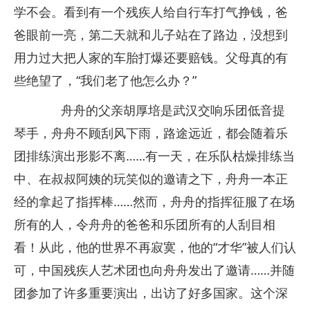
学不会。看到有一个残疾人给自行车打气挣钱，爸
爸眼前一亮，第二天就和儿子站在了路边，没想到
用力过大把人家的车胎打爆还要赔钱。父母真的有
些绝望了，“我们老了他怎么办？”
舟舟的父亲胡厚培是武汉交响乐团低音提
琴手，舟舟不顾刮风下雨，路途远近，都会随着乐
团排练演出形影不离……有一天，在乐队枯燥排练当
中、在叔叔阿姨的玩笑似的邀请之下，舟舟一本正
经的拿起了指挥棒……然而，舟舟的指挥征服了在场
所有的人，令舟舟的爸爸和乐团所有的人刮目相
看！从此，他的世界不再寂寞，他的“才华”被人们认
可，中国残疾人艺术团也向舟舟发出了邀请……并随
团参加了许多重要演出，出访了好多国家。这个深