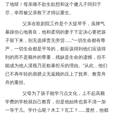
了地狱！母亲痛不欲生欲想和这个傻儿子同归于
尽，幸而被父亲救下才得以重生。
父亲在歌剧院工作是个大提琴手，虽脾气
暴躁但心地善良，他和柔弱的妻子下定决心要把孩
子留下来，别无选择责无旁贷……“一切生命都有尊
严，一切生命都是平等的，都应该得到他们应该得
到的而不是额外的尊重，残缺是生命的遗憾，但不
能成为他人漠视乃至粗暴拒斥的理由。”从此，他们
已不再年轻的肩膀义无返顾的压上了抚养、教育舟
舟的重担。
父母为了孩子能学习点文化，上不起高额
学费的学校就自己教育，但是他始终也算不清一加
一等于几。学什么呢？木工？瓦工？……显然，他都