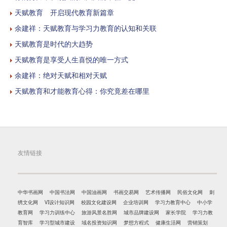
天赋教育 开启现代教育新篇章
余建祥：天赋教育与学习力教育的认知和关联
天赋教育是时代的大趋势
天赋教育是享受人生喜悦的唯一方式
余建祥：绝对天赋和相对天赋
天赋教育和才能教育心得：你究竟差在哪里
友情链接
中华书画网
中国书法网
中国油画网
书画交易网
艺术传播网
民俗文化网
刺
绣文化网
VI设计知识网
校园文化建设网
企业培训网
学习力教育中心
中小学
教育网
学习力训练中心
旅游风景名胜网
城市品牌建设网
家长学院
学习力教
育智库
学习型城市建设
域名投资知识网
梦想方程式
健康生活网
营销策划