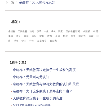
下一篇
：
余建祥：元天赋与元认知
标签：
余建祥
天赋教育
决定
孩子
一生
成长
高度
国内教育新闻
余建祥
中国
美国
孩子
发展
国际
家长
教育
全球
如何
学生
学习力
国家
经
济
世界
学习
合作
家庭教育
教育家
【
相关文章
】
余建祥：天赋教育决定孩子一生成长的高度
余建祥：元天赋与元认知
余建祥：天赋教育与学习力教育的认知和关联
余建祥：为什么多数孩子最终走向平庸？
天赋教育决定孩子一生成长的高度
6大日常表现暗示宝宝特长