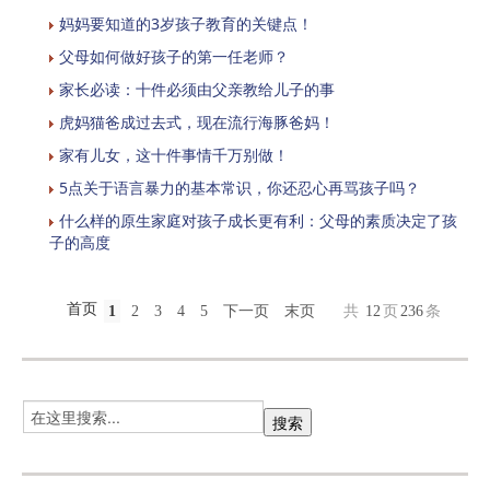
妈妈要知道的3岁孩子教育的关键点！
父母如何做好孩子的第一任老师？
家长必读：十件必须由父亲教给儿子的事
虎妈猫爸成过去式，现在流行海豚爸妈！
家有儿女，这十件事情千万别做！
5点关于语言暴力的基本常识，你还忍心再骂孩子吗？
什么样的原生家庭对孩子成长更有利：父母的素质决定了孩
子的高度
首页
1
2
3
4
5
下一页
末页
共
12
页
236
条