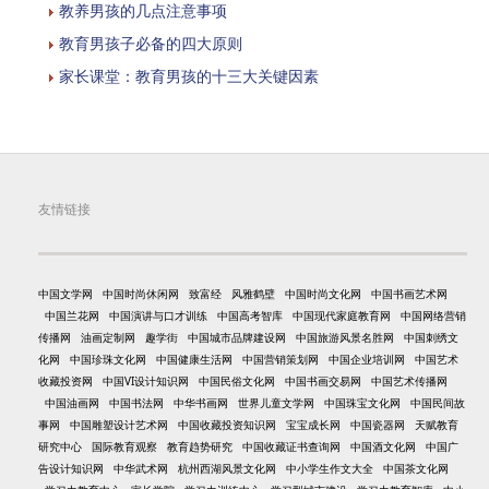
教养男孩的几点注意事项
教育男孩子必备的四大原则
家长课堂：教育男孩的十三大关键因素
友情链接
中国文学网
中国时尚休闲网
致富经
风雅鹤壁
中国时尚文化网
中国书画艺术网
中国兰花网
中国演讲与口才训练
中国高考智库
中国现代家庭教育网
中国网络营销
传播网
油画定制网
趣学街
中国城市品牌建设网
中国旅游风景名胜网
中国刺绣文
化网
中国珍珠文化网
中国健康生活网
中国营销策划网
中国企业培训网
中国艺术
收藏投资网
中国VI设计知识网
中国民俗文化网
中国书画交易网
中国艺术传播网
中国油画网
中国书法网
中华书画网
世界儿童文学网
中国珠宝文化网
中国民间故
事网
中国雕塑设计艺术网
中国收藏投资知识网
宝宝成长网
中国瓷器网
天赋教育
研究中心
国际教育观察
教育趋势研究
中国收藏证书查询网
中国酒文化网
中国广
告设计知识网
中华武术网
杭州西湖风景文化网
中小学生作文大全
中国茶文化网