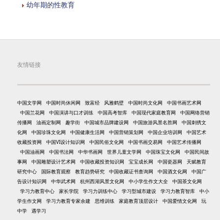
幼年期的性教育
友情链接
中国文学网
中国时尚休闲网
致富经
风雅鹤壁
中国时尚文化网
中国书画艺术网
中国兰花网
中国演讲与口才训练
中国高考智库
中国现代家庭教育网
中国网络营销
传播网
油画定制网
趣学街
中国城市品牌建设网
中国旅游风景名胜网
中国刺绣文
化网
中国珍珠文化网
中国健康生活网
中国营销策划网
中国企业培训网
中国艺术
收藏投资网
中国VI设计知识网
中国民俗文化网
中国书画交易网
中国艺术传播网
中国油画网
中国书法网
中华书画网
世界儿童文学网
中国珠宝文化网
中国民间故
事网
中国雕塑设计艺术网
中国收藏投资知识网
宝宝成长网
中国瓷器网
天赋教育
研究中心
国际教育观察
教育趋势研究
中国收藏证书查询网
中国酒文化网
中国广
告设计知识网
中华武术网
杭州西湖风景文化网
中小学生作文大全
中国茶文化网
学习力教育中心
家长学院
学习力训练中心
学习型城市建设
学习力教育智库
中小
学生作文网
学习力教育专家余建
思维训练
家庭教育顶层设计
中国爱情文化网
玩
中学
遇学习