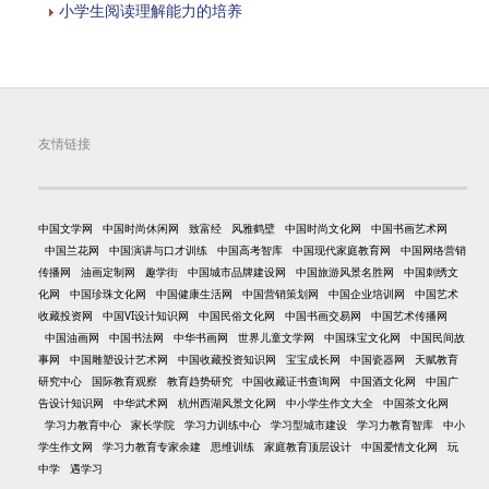
小学生阅读理解能力的培养
友情链接
中国文学网
中国时尚休闲网
致富经
风雅鹤壁
中国时尚文化网
中国书画艺术网
中国兰花网
中国演讲与口才训练
中国高考智库
中国现代家庭教育网
中国网络营销
传播网
油画定制网
趣学街
中国城市品牌建设网
中国旅游风景名胜网
中国刺绣文
化网
中国珍珠文化网
中国健康生活网
中国营销策划网
中国企业培训网
中国艺术
收藏投资网
中国VI设计知识网
中国民俗文化网
中国书画交易网
中国艺术传播网
中国油画网
中国书法网
中华书画网
世界儿童文学网
中国珠宝文化网
中国民间故
事网
中国雕塑设计艺术网
中国收藏投资知识网
宝宝成长网
中国瓷器网
天赋教育
研究中心
国际教育观察
教育趋势研究
中国收藏证书查询网
中国酒文化网
中国广
告设计知识网
中华武术网
杭州西湖风景文化网
中小学生作文大全
中国茶文化网
学习力教育中心
家长学院
学习力训练中心
学习型城市建设
学习力教育智库
中小
学生作文网
学习力教育专家余建
思维训练
家庭教育顶层设计
中国爱情文化网
玩
中学
遇学习