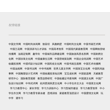
友情链接
中国文学网
中国时尚休闲网
致富经
风雅鹤壁
中国时尚文化网
中国书画艺术网
中国兰花网
中国演讲与口才训练
中国高考智库
中国现代家庭教育网
中国网络营销
传播网
油画定制网
趣学街
中国城市品牌建设网
中国旅游风景名胜网
中国刺绣文
化网
中国珍珠文化网
中国健康生活网
中国营销策划网
中国企业培训网
中国艺术
收藏投资网
中国VI设计知识网
中国民俗文化网
中国书画交易网
中国艺术传播网
中国油画网
中国书法网
中华书画网
世界儿童文学网
中国珠宝文化网
中国民间故
事网
中国雕塑设计艺术网
中国收藏投资知识网
宝宝成长网
中国瓷器网
天赋教育
研究中心
国际教育观察
教育趋势研究
中国收藏证书查询网
中国酒文化网
中国广
告设计知识网
中华武术网
杭州西湖风景文化网
中小学生作文大全
中国茶文化网
学习力教育中心
家长学院
学习力训练中心
学习型城市建设
学习力教育智库
中小
学生作文网
学习力教育专家余建
思维训练
家庭教育顶层设计
中国爱情文化网
玩
中学
遇学习