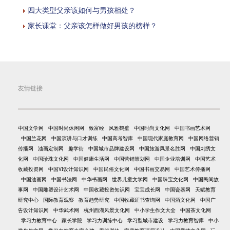
四大类型父亲该如何与男孩相处？
家长课堂：父亲该怎样做好男孩的榜样？
友情链接
中国文学网
中国时尚休闲网
致富经
风雅鹤壁
中国时尚文化网
中国书画艺术网
中国兰花网
中国演讲与口才训练
中国高考智库
中国现代家庭教育网
中国网络营销
传播网
油画定制网
趣学街
中国城市品牌建设网
中国旅游风景名胜网
中国刺绣文
化网
中国珍珠文化网
中国健康生活网
中国营销策划网
中国企业培训网
中国艺术
收藏投资网
中国VI设计知识网
中国民俗文化网
中国书画交易网
中国艺术传播网
中国油画网
中国书法网
中华书画网
世界儿童文学网
中国珠宝文化网
中国民间故
事网
中国雕塑设计艺术网
中国收藏投资知识网
宝宝成长网
中国瓷器网
天赋教育
研究中心
国际教育观察
教育趋势研究
中国收藏证书查询网
中国酒文化网
中国广
告设计知识网
中华武术网
杭州西湖风景文化网
中小学生作文大全
中国茶文化网
学习力教育中心
家长学院
学习力训练中心
学习型城市建设
学习力教育智库
中小