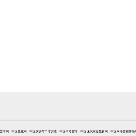
艺术网
中国兰花网
中国演讲与口才训练
中国高考智库
中国现代家庭教育网
中国网络营销传播